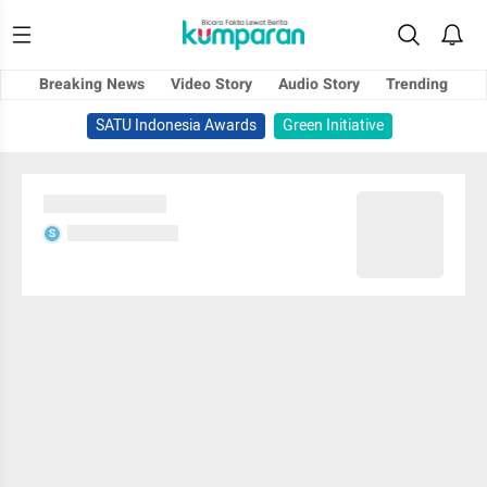
Breaking News
Video Story
Audio Story
Trending
SATU Indonesia Awards
Green Initiative
Sedang memuat...
Sedang memuat...
S