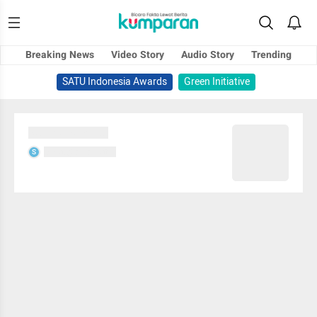
Breaking News
Video Story
Audio Story
Trending
SATU Indonesia Awards
Green Initiative
Sedang memuat...
Sedang memuat...
S