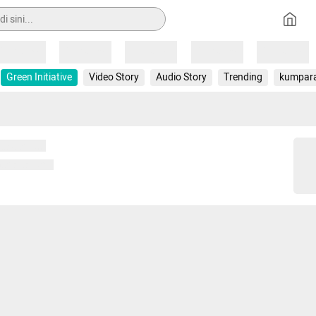
Loading
Loading
Loading
Loading
Loading
Green Initiative
Video Story
Audio Story
Trending
kumpar
 memuat...
ng memuat...