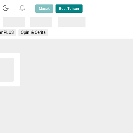
Masuk
Buat Tulisan
Loading
Loading
Lainnya
anPLUS
Opini & Cerita