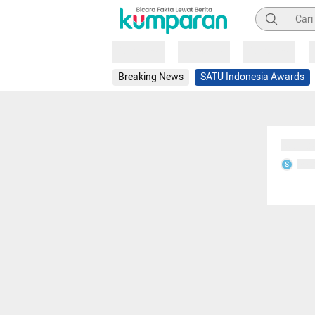
Pencarian
Loading
Loading
Loading
Breaking News
SATU Indonesia Awards
Sedang
Seda
S