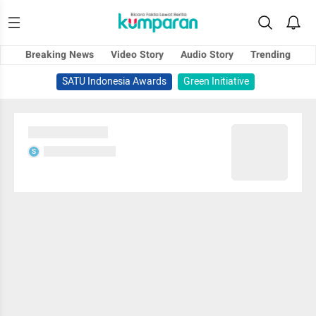
Breaking News
Video Story
Audio Story
Trending
SATU Indonesia Awards
Green Initiative
Sedang memuat...
Sedang memuat...
S