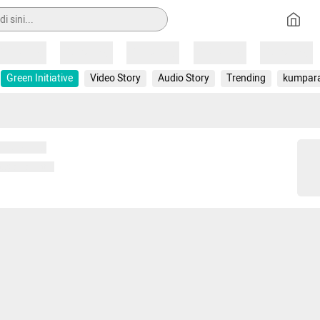
Loading
Loading
Loading
Loading
Loading
Green Initiative
Video Story
Audio Story
Trending
kumpar
 memuat...
ng memuat...