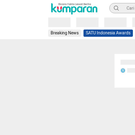
Pencarian
Loading
Loading
Loading
Breaking News
SATU Indonesia Awards
Sedang
Seda
S