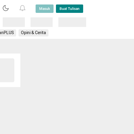
Masuk
Buat Tulisan
Loading
Loading
Lainnya
anPLUS
Opini & Cerita