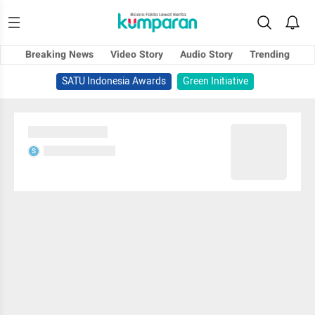
Breaking News
Video Story
Audio Story
Trending
SATU Indonesia Awards
Green Initiative
Sedang memuat...
Sedang memuat...
S