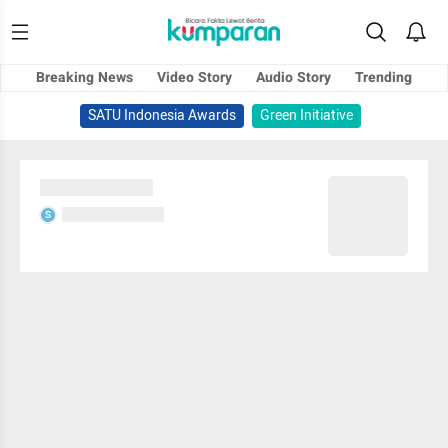
Breaking News
Video Story
Audio Story
Trending
SATU Indonesia Awards
Green Initiative
Sedang memuat...
Sedang memuat...
S