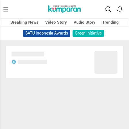
Breaking News
Video Story
Audio Story
Trending
SATU Indonesia Awards
Green Initiative
Sedang memuat...
Sedang memuat...
S