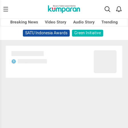
Breaking News
Video Story
Audio Story
Trending
SATU Indonesia Awards
Green Initiative
Sedang memuat...
Sedang memuat...
S