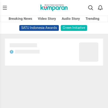
Breaking News
Video Story
Audio Story
Trending
SATU Indonesia Awards
Green Initiative
Sedang memuat...
Sedang memuat...
S