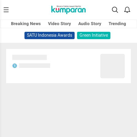
Breaking News
Video Story
Audio Story
Trending
SATU Indonesia Awards
Green Initiative
Sedang memuat...
Sedang memuat...
S