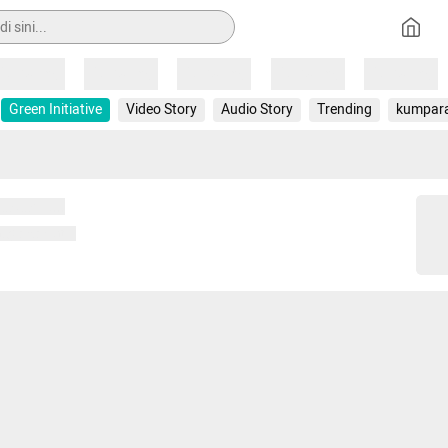
Loading
Loading
Loading
Loading
Loading
Green Initiative
Video Story
Audio Story
Trending
kumpar
 memuat...
ng memuat...