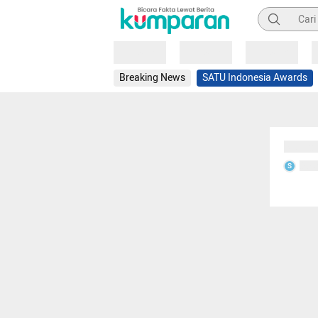
Pencarian
Loading
Loading
Loading
Breaking News
SATU Indonesia Awards
Sedang
Seda
S