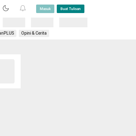
Masuk
Buat Tulisan
Loading
Loading
Lainnya
anPLUS
Opini & Cerita