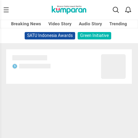
Breaking News
Video Story
Audio Story
Trending
SATU Indonesia Awards
Green Initiative
Sedang memuat...
Sedang memuat...
S