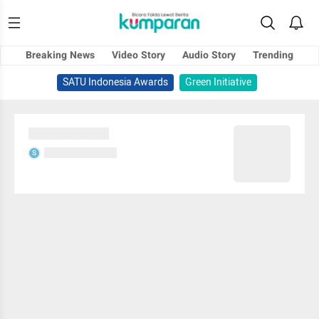
Breaking News
Video Story
Audio Story
Trending
SATU Indonesia Awards
Green Initiative
Sedang memuat...
Sedang memuat...
S