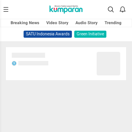
Breaking News
Video Story
Audio Story
Trending
SATU Indonesia Awards
Green Initiative
Sedang memuat...
Sedang memuat...
S