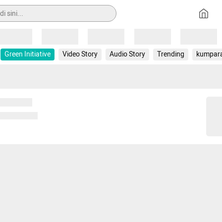
Loading
Loading
Loading
Loading
Loading
Green Initiative
Video Story
Audio Story
Trending
kumpar
 memuat...
ng memuat...