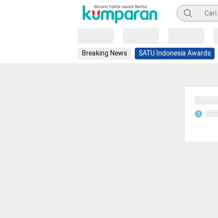
Pencarian
Loading
Loading
Loading
Breaking News
SATU Indonesia Awards
Sedang
Seda
S