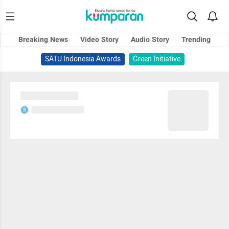
Breaking News
Video Story
Audio Story
Trending
SATU Indonesia Awards
Green Initiative
Sedang memuat...
Sedang memuat...
S