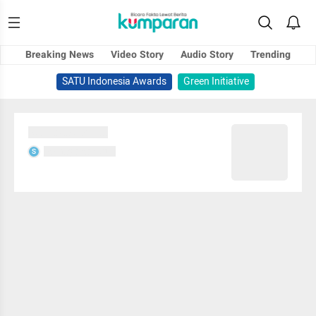
Breaking News
Video Story
Audio Story
Trending
SATU Indonesia Awards
Green Initiative
Sedang memuat...
Sedang memuat...
S