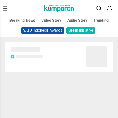
Breaking News
Video Story
Audio Story
Trending
SATU Indonesia Awards
Green Initiative
Sedang memuat...
Sedang memuat...
S