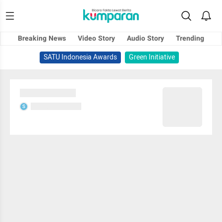
Breaking News
Video Story
Audio Story
Trending
SATU Indonesia Awards
Green Initiative
Sedang memuat...
Sedang memuat...
S