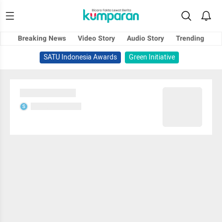
Breaking News
Video Story
Audio Story
Trending
SATU Indonesia Awards
Green Initiative
Sedang memuat...
Sedang memuat...
S