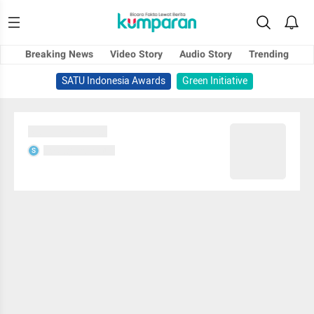
Breaking News
Video Story
Audio Story
Trending
SATU Indonesia Awards
Green Initiative
Sedang memuat...
Sedang memuat...
S