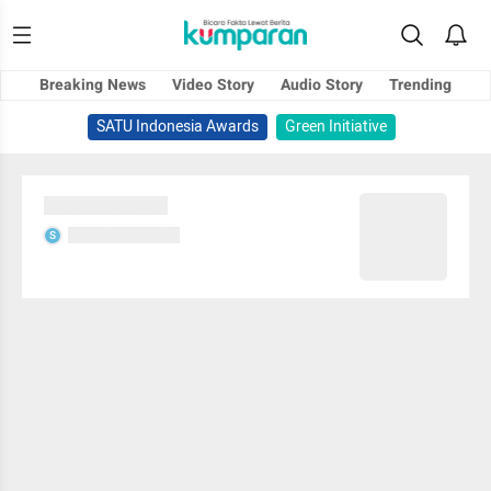
Breaking News
Video Story
Audio Story
Trending
SATU Indonesia Awards
Green Initiative
Sedang memuat...
Sedang memuat...
S