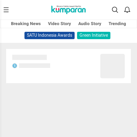
Breaking News
Video Story
Audio Story
Trending
SATU Indonesia Awards
Green Initiative
Sedang memuat...
Sedang memuat...
S