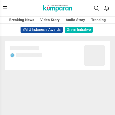
Breaking News
Video Story
Audio Story
Trending
SATU Indonesia Awards
Green Initiative
Sedang memuat...
Sedang memuat...
S