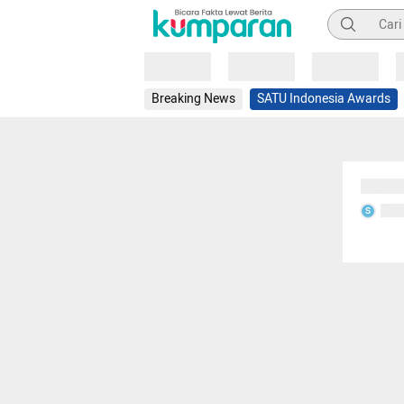
Pencarian
Loading
Loading
Loading
Breaking News
SATU Indonesia Awards
Sedang
Seda
S