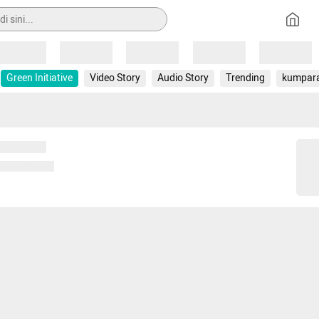
Loading
Loading
Loading
Loading
Loading
Green Initiative
Video Story
Audio Story
Trending
kumpar
 memuat...
ng memuat...