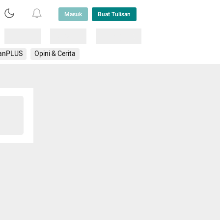
Masuk
Buat Tulisan
Loading
Loading
Lainnya
anPLUS
Opini & Cerita