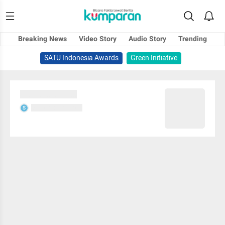
Breaking News
Video Story
Audio Story
Trending
SATU Indonesia Awards
Green Initiative
Sedang memuat...
Sedang memuat...
S