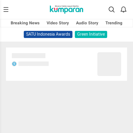
Breaking News
Video Story
Audio Story
Trending
SATU Indonesia Awards
Green Initiative
Sedang memuat...
Sedang memuat...
S