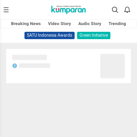
Breaking News
Video Story
Audio Story
Trending
SATU Indonesia Awards
Green Initiative
Sedang memuat...
Sedang memuat...
S