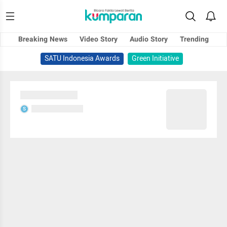
Breaking News
Video Story
Audio Story
Trending
SATU Indonesia Awards
Green Initiative
Sedang memuat...
Sedang memuat...
S