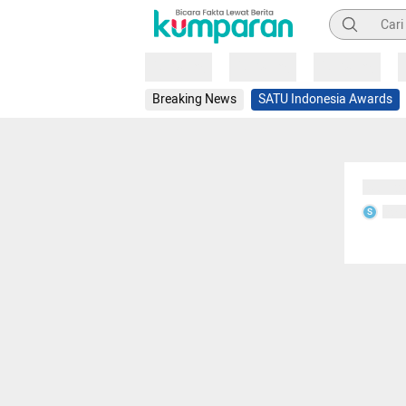
Pencarian
Loading
Loading
Loading
Breaking News
SATU Indonesia Awards
Sedang
Seda
S