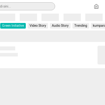
Loading
Loading
Loading
Loading
Loading
Green Initiative
Video Story
Audio Story
Trending
kumpar
 memuat...
ng memuat...