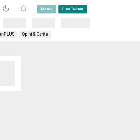
Masuk
Buat Tulisan
Loading
Loading
Lainnya
anPLUS
Opini & Cerita