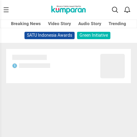
Breaking News
Video Story
Audio Story
Trending
SATU Indonesia Awards
Green Initiative
Sedang memuat...
Sedang memuat...
S