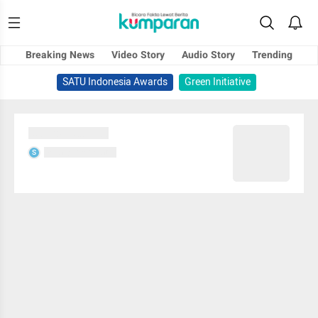
Breaking News
Video Story
Audio Story
Trending
SATU Indonesia Awards
Green Initiative
Sedang memuat...
Sedang memuat...
S