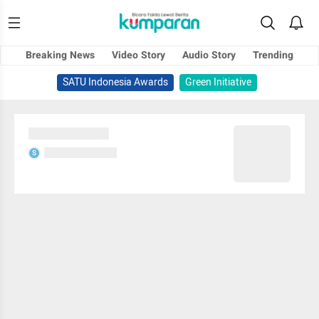
Breaking News
Video Story
Audio Story
Trending
SATU Indonesia Awards
Green Initiative
Sedang memuat...
Sedang memuat...
S