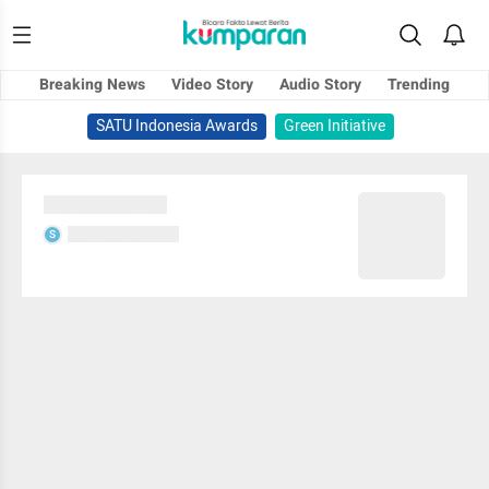
Breaking News
Video Story
Audio Story
Trending
SATU Indonesia Awards
Green Initiative
Sedang memuat...
Sedang memuat...
S