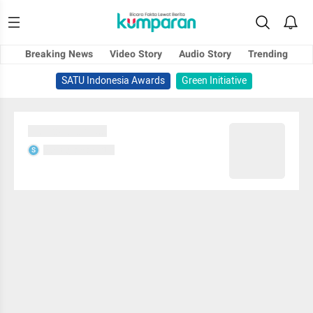
Breaking News
Video Story
Audio Story
Trending
SATU Indonesia Awards
Green Initiative
Sedang memuat...
Sedang memuat...
S