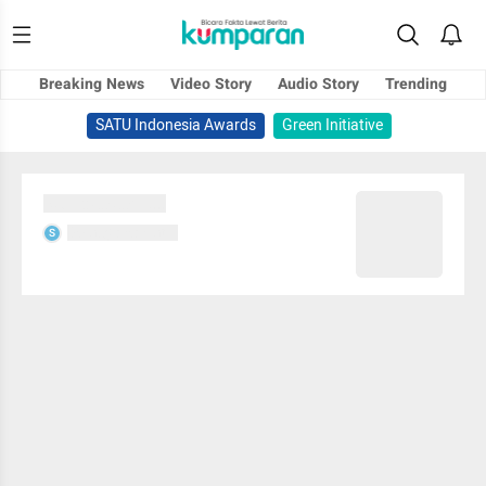
Breaking News
Video Story
Audio Story
Trending
SATU Indonesia Awards
Green Initiative
Sedang memuat...
Sedang memuat...
S