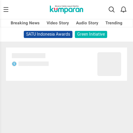
Breaking News
Video Story
Audio Story
Trending
SATU Indonesia Awards
Green Initiative
Sedang memuat...
Sedang memuat...
S