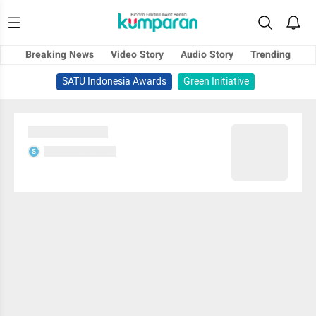
Breaking News
Video Story
Audio Story
Trending
SATU Indonesia Awards
Green Initiative
Sedang memuat...
Sedang memuat...
S