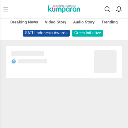
Breaking News
Video Story
Audio Story
Trending
SATU Indonesia Awards
Green Initiative
Sedang memuat...
Sedang memuat...
S