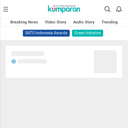
Breaking News
Video Story
Audio Story
Trending
SATU Indonesia Awards
Green Initiative
Sedang memuat...
Sedang memuat...
S