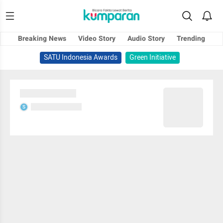
Breaking News
Video Story
Audio Story
Trending
SATU Indonesia Awards
Green Initiative
Sedang memuat...
Sedang memuat...
S