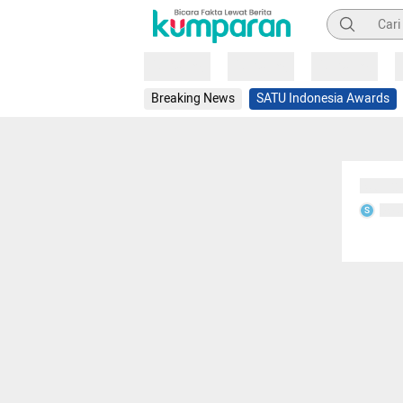
Pencarian
Loading
Loading
Loading
Breaking News
SATU Indonesia Awards
Sedang
Seda
S