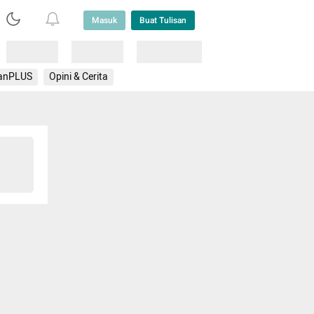
Masuk
Buat Tulisan
Loading
Loading
Lainnya
anPLUS
Opini & Cerita