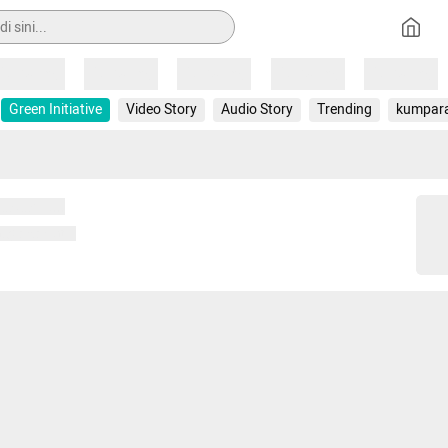
Loading
Loading
Loading
Loading
Loading
Green Initiative
Video Story
Audio Story
Trending
kumpar
 memuat...
ng memuat...