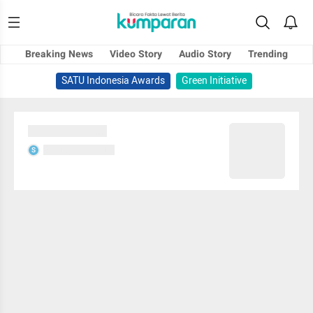
Breaking News
Video Story
Audio Story
Trending
SATU Indonesia Awards
Green Initiative
Sedang memuat...
Sedang memuat...
S