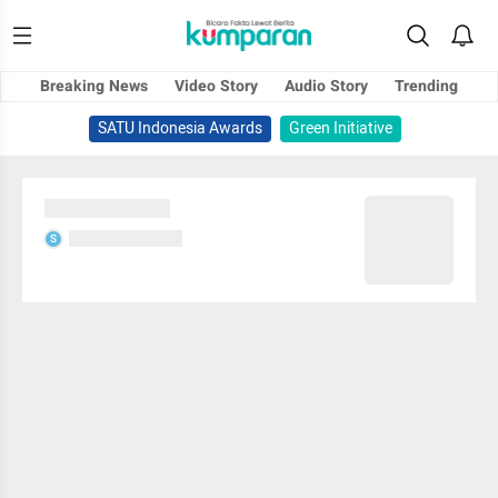
Breaking News
Video Story
Audio Story
Trending
SATU Indonesia Awards
Green Initiative
Sedang memuat...
Sedang memuat...
S