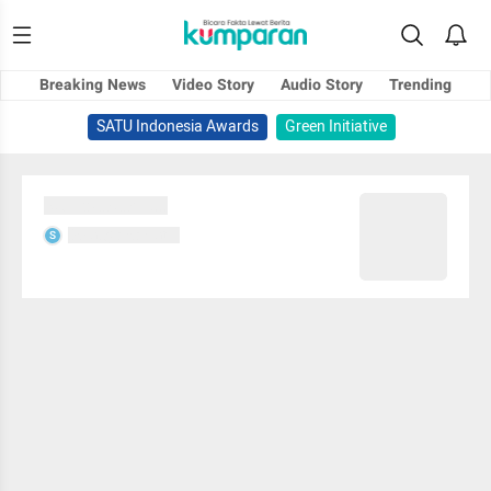
Breaking News
Video Story
Audio Story
Trending
SATU Indonesia Awards
Green Initiative
Sedang memuat...
Sedang memuat...
S