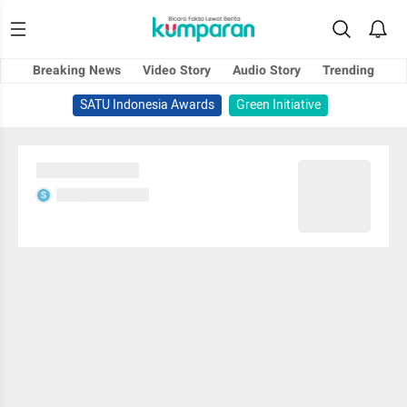
Breaking News
Video Story
Audio Story
Trending
SATU Indonesia Awards
Green Initiative
Sedang memuat...
Sedang memuat...
S