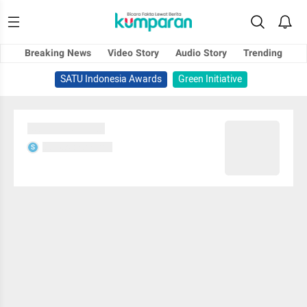
Breaking News
Video Story
Audio Story
Trending
SATU Indonesia Awards
Green Initiative
Sedang memuat...
Sedang memuat...
S