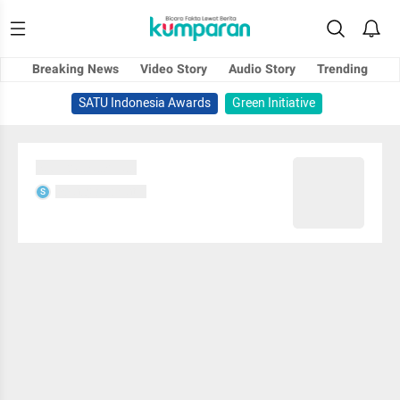
Breaking News
Video Story
Audio Story
Trending
SATU Indonesia Awards
Green Initiative
Sedang memuat...
Sedang memuat...
S