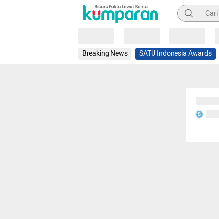
Pencarian
Loading
Loading
Loading
Breaking News
SATU Indonesia Awards
Sedang
Seda
S