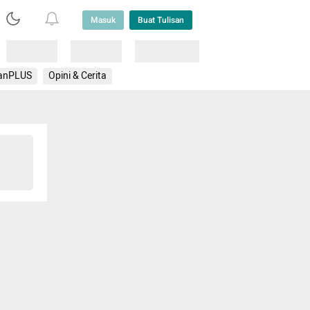
Masuk
Buat Tulisan
Loading
Loading
Lainnya
anPLUS
Opini & Cerita