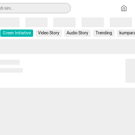
Loading
Loading
Loading
Loading
Loading
Green Initiative
Video Story
Audio Story
Trending
kumpar
 memuat...
ng memuat...